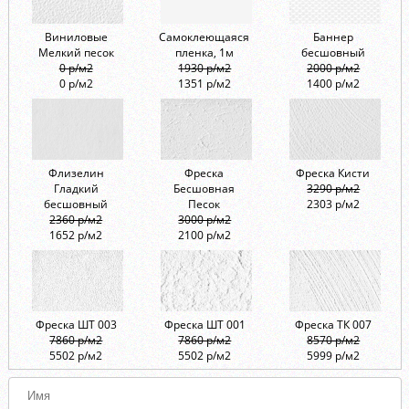
Виниловые
Самоклеющаяся
Баннер
Мелкий песок
пленка, 1м
бесшовный
0 р/м2
1930 р/м2
2000 р/м2
0 р/м2
1351 р/м2
1400 р/м2
Флизелин
Фреска
Фреска Кисти
Гладкий
Бесшовная
3290 р/м2
бесшовный
Песок
2303 р/м2
2360 р/м2
3000 р/м2
1652 р/м2
2100 р/м2
Фреска ШТ 003
Фреска ШТ 001
Фреска ТК 007
7860 р/м2
7860 р/м2
8570 р/м2
5502 р/м2
5502 р/м2
5999 р/м2