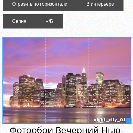
Отразить по горизонтали
В интерьере
Сепия
Ч/Б
Фотообои Вечерний Нью-