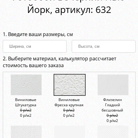
Йорк, aртикул: 632
1. Введите ваши размеры, см
2. Выберите материал, калькулятор рассчитает
стоимость вашего заказа
Виниловые
Виниловые
Флизелин
Штукатурка
Фреска крупная
Гладкий
0 р/м2
0 р/м2
бесшовный
0 р/м2
0 р/м2
0 р/м2
0 р/м2