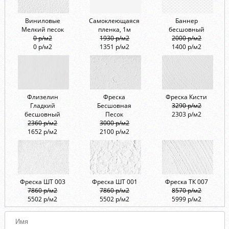
Виниловые
Самоклеющаяся
Баннер
Мелкий песок
пленка, 1м
бесшовный
0 р/м2
1930 р/м2
2000 р/м2
0 р/м2
1351 р/м2
1400 р/м2
Флизелин
Фреска
Фреска Кисти
Гладкий
Бесшовная
3290 р/м2
бесшовный
Песок
2303 р/м2
2360 р/м2
3000 р/м2
1652 р/м2
2100 р/м2
Фреска ШТ 003
Фреска ШТ 001
Фреска ТК 007
7860 р/м2
7860 р/м2
8570 р/м2
5502 р/м2
5502 р/м2
5999 р/м2