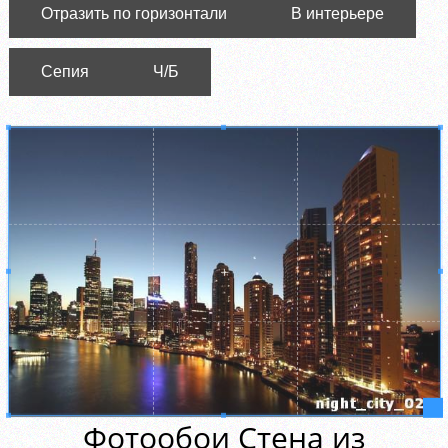
Отразить по горизонтали
В интерьере
Сепия
Ч/Б
Фотообои Стена из