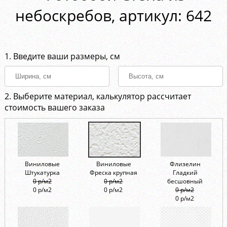
небоскребов, aртикул: 642
1. Введите ваши размеры, см
2. Выберите материал, калькулятор рассчитает
стоимость вашего заказа
Виниловые
Виниловые
Флизелин
Штукатурка
Фреска крупная
Гладкий
0 р/м2
0 р/м2
бесшовный
0 р/м2
0 р/м2
0 р/м2
0 р/м2