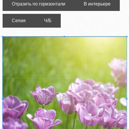
Отразить по горизонтали
В интерьере
Сепия
Ч/Б