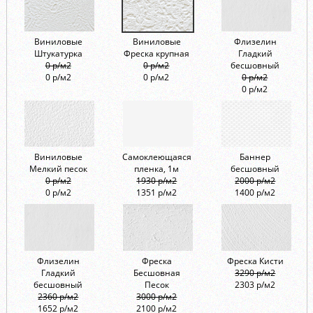
Виниловые
Виниловые
Флизелин
Штукатурка
Фреска крупная
Гладкий
0 р/м2
0 р/м2
бесшовный
0 р/м2
0 р/м2
0 р/м2
0 р/м2
Виниловые
Самоклеющаяся
Баннер
Мелкий песок
пленка, 1м
бесшовный
0 р/м2
1930 р/м2
2000 р/м2
0 р/м2
1351 р/м2
1400 р/м2
Флизелин
Фреска
Фреска Кисти
Гладкий
Бесшовная
3290 р/м2
бесшовный
Песок
2303 р/м2
2360 р/м2
3000 р/м2
1652 р/м2
2100 р/м2