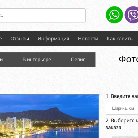
е
Отзывы
Информация
Новости
Как клеить
Фот
ли
В интерьере
Сепия
1. Введите в
2. Выберите 
заказа