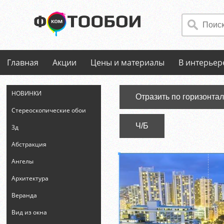
Главная
Акции
Цены и материалы
В интерьер
НОВИНКИ
Отразить по горизонта
Стереоскопические обои
Ч/Б
3д
Абстракция
Ангелы
Архитектура
Веранда
Вид из окна