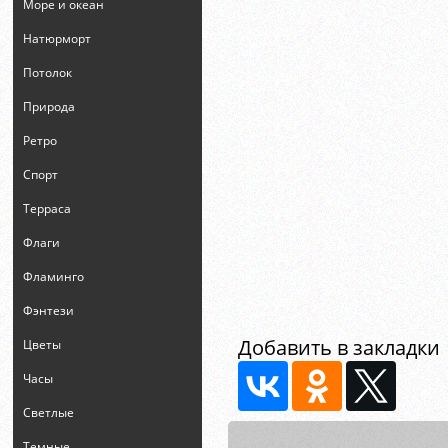
Море и океан
Натюрморт
Потолок
Природа
Ретро
Спорт
Терраса
Флаги
Фламинго
Фэнтези
Добавить в закладки
Цветы
Часы
Светлые
Темные