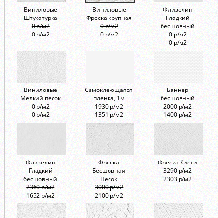
Виниловые
Виниловые
Флизелин
Штукатурка
Фреска крупная
Гладкий
0 р/м2
0 р/м2
бесшовный
0 р/м2
0 р/м2
0 р/м2
0 р/м2
Виниловые
Самоклеющаяся
Баннер
Мелкий песок
пленка, 1м
бесшовный
0 р/м2
1930 р/м2
2000 р/м2
0 р/м2
1351 р/м2
1400 р/м2
Флизелин
Фреска
Фреска Кисти
Гладкий
Бесшовная
3290 р/м2
бесшовный
Песок
2303 р/м2
2360 р/м2
3000 р/м2
1652 р/м2
2100 р/м2