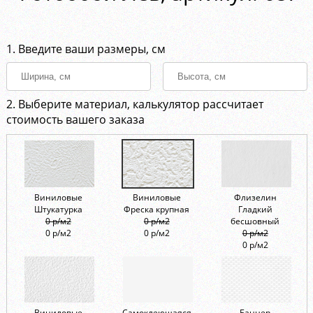
1. Введите ваши размеры, см
2. Выберите материал, калькулятор рассчитает
стоимость вашего заказа
Виниловые
Виниловые
Флизелин
Штукатурка
Фреска крупная
Гладкий
0 р/м2
0 р/м2
бесшовный
0 р/м2
0 р/м2
0 р/м2
0 р/м2
Виниловые
Самоклеющаяся
Баннер