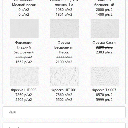
Мелкий песок
пленка, 1м
бесшовный
0 р/м2
1930 р/м2
2000 р/м2
0 р/м2
1351 р/м2
1400 р/м2
Флизелин
Фреска
Фреска Кисти
Гладкий
Бесшовная
3290 р/м2
бесшовный
Песок
2303 р/м2
2360 р/м2
3000 р/м2
1652 р/м2
2100 р/м2
Фреска ШТ 003
Фреска ШТ 001
Фреска ТК 007
7860 р/м2
7860 р/м2
8570 р/м2
5502 р/м2
5502 р/м2
5999 р/м2