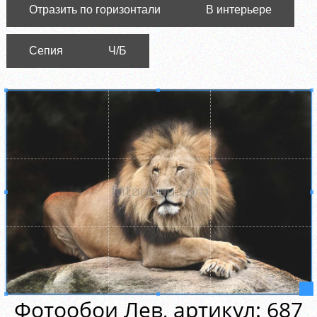
Отразить по горизонтали
В интерьере
Сепия
Ч/Б
Фотообои Лев, aртикул: 687