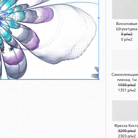
Виниловые
Штукатурка
0 р/м2
0 р/м2
Самоклеющая
пленка, 1м
1930 р/м2
1351 р/м2
Фреска Кист
3290 р/м2
2303 р/м2