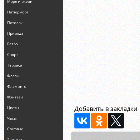
Море и океан
Натюрморт
Потолок
Природа
Ретро
Спорт
Терраса
Флаги
Фламинго
Фэнтези
Добавить в закладки
Цветы
Часы
Светлые
Темные