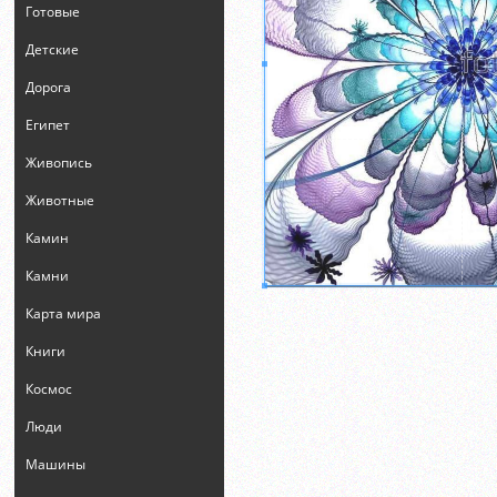
Готовые
Детские
Дорога
Египет
Живопись
Животные
Камин
Камни
Карта мира
Книги
Космос
Люди
Машины