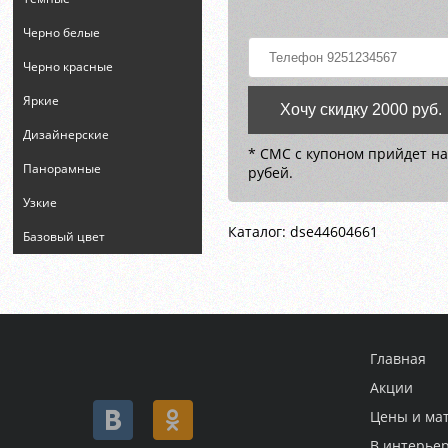
Черно белые
Черно красные
Яркие
Хочу скидку 2000 руб.
Дизайнерские
* СМС с купоном прийдет на
Панорамные
рубей.
Узкие
Каталог: dse44604661
Базовый цвет
Главная
Акции
Цены и ма
В интерье