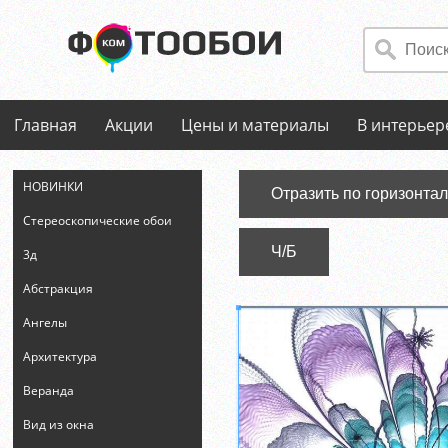
Главная
Акции
Цены и материалы
В интерьер
НОВИНКИ
Отразить по горизонта
Стереоскопические обои
Ч/Б
3д
Абстракция
Ангелы
Архитектура
Веранда
Вид из окна