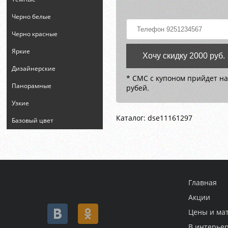
Черно белые
Черно красные
Яркие
Хочу скидку 2000 руб.
Дизайнерские
* СМС с купоном прийдет на
Панорамные
рубей.
Узкие
Каталог: dse11161297
Базовый цвет
Главная
Акции
Цены и ма
В интерье