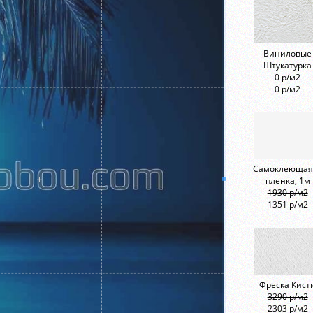
Виниловые
Штукатурка
0 р/м2
0 р/м2
Самоклеющая
пленка, 1м
1930 р/м2
1351 р/м2
Фреска Кист
3290 р/м2
2303 р/м2