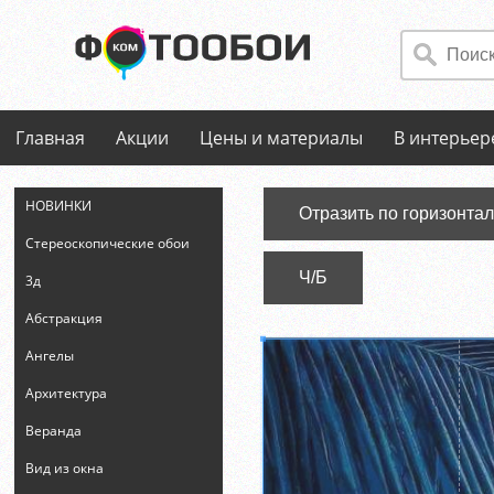
Главная
Акции
Цены и материалы
В интерьер
НОВИНКИ
Отразить по горизонта
Стереоскопические обои
Ч/Б
3д
Абстракция
Ангелы
Архитектура
Веранда
Вид из окна