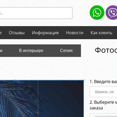
е
Отзывы
Информация
Новости
Как клеить
Фотоо
ли
В интерьере
Сепия
1. Введите в
2. Выберите 
заказа