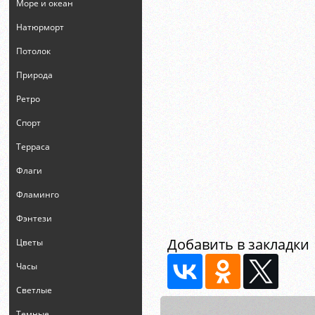
Море и океан
Натюрморт
Потолок
Природа
Ретро
Спорт
Терраса
Флаги
Фламинго
Фэнтези
Добавить в закладки
Цветы
Часы
Светлые
Темные