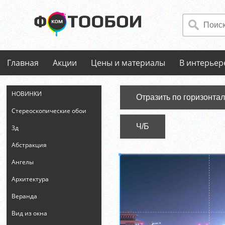
Главная
Акции
Цены и материалы
В интерьер
НОВИНКИ
Отразить по горизонта
Стереоскопические обои
Ч/Б
3д
Абстракция
Ангелы
Архитектура
Веранда
Вид из окна