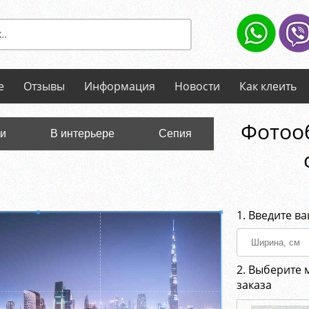
е
Отзывы
Информация
Новости
Как клеить
Фотоо
ли
В интерьере
Сепия
1. Введите в
2. Выберите 
заказа