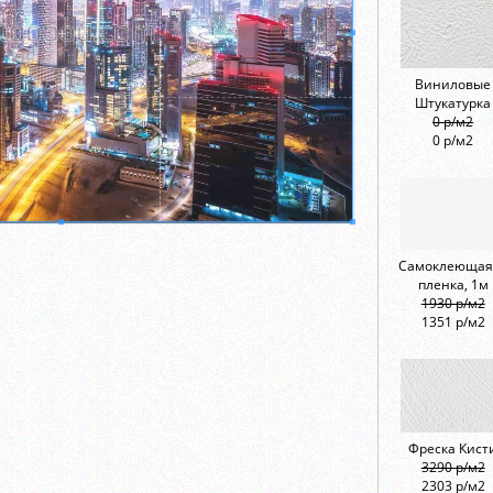
Виниловые
Штукатурка
0 р/м2
0 р/м2
Самоклеющая
пленка, 1м
1930 р/м2
1351 р/м2
Фреска Кист
3290 р/м2
2303 р/м2