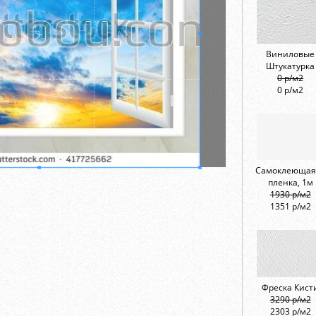
Виниловые
Штукатурка
0 р/м2
0 р/м2
Самоклеющая
пленка, 1м
1930 р/м2
1351 р/м2
Фреска Кист
3290 р/м2
2303 р/м2