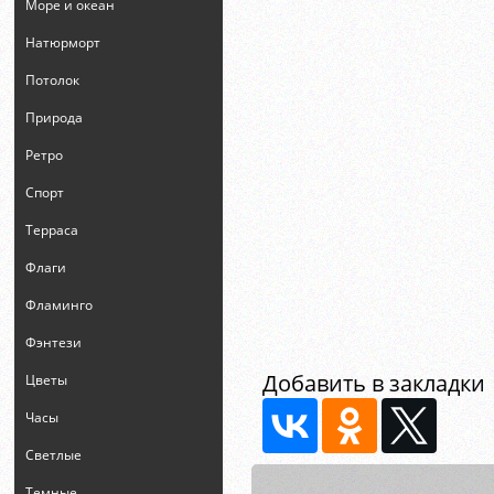
Море и океан
Натюрморт
Потолок
Природа
Ретро
Спорт
Терраса
Флаги
Фламинго
Фэнтези
Добавить в закладки
Цветы
Часы
Светлые
Темные