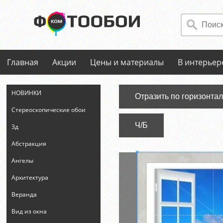
Главная
Акции
Цены и материалы
В интерьер
НОВИНКИ
Отразить по горизонта
Стереоскопические обои
Ч/Б
3д
Абстракция
Ангелы
Архитектура
Веранда
Вид из окна