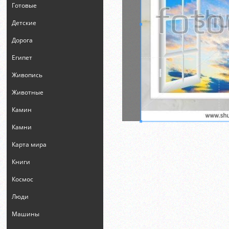
Готовые
Детские
Дорога
Египет
Живопись
Животные
Камин
Камни
Карта мира
Книги
Космос
Люди
Машины