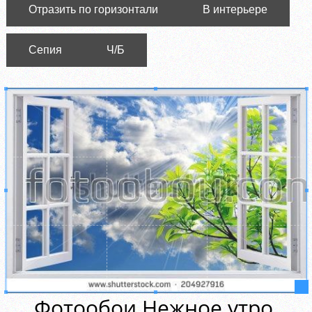
Отразить по горизонтали
В интерьере
Сепия
Ч/Б
Фотообои Нежное утро,