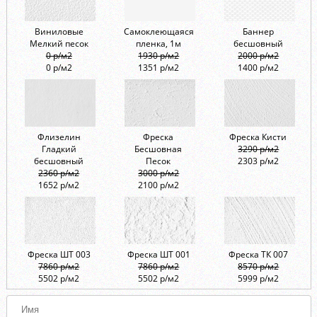
Виниловые
Самоклеющаяся
Баннер
Мелкий песок
пленка, 1м
бесшовный
0 р/м2
1930 р/м2
2000 р/м2
0 р/м2
1351 р/м2
1400 р/м2
Флизелин
Фреска
Фреска Кисти
Гладкий
Бесшовная
3290 р/м2
бесшовный
Песок
2303 р/м2
2360 р/м2
3000 р/м2
1652 р/м2
2100 р/м2
Фреска ШТ 003
Фреска ШТ 001
Фреска ТК 007
7860 р/м2
7860 р/м2
8570 р/м2
5502 р/м2
5502 р/м2
5999 р/м2