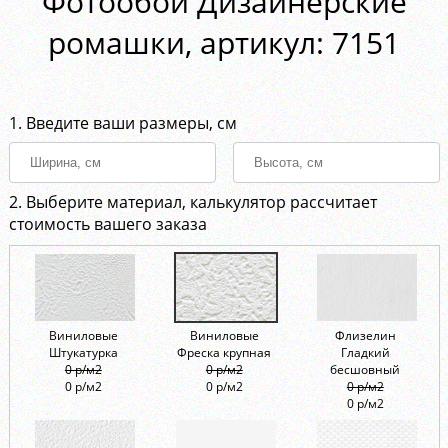
Фотообои Дизайнерские
ромашки, aртикул: 7151
1. Введите ваши размеры, см
2. Выберите материал, калькулятор рассчитает
стоимость вашего заказа
Виниловые
Виниловые
Флизелин
Штукатурка
Фреска крупная
Гладкий
0 р/м2
0 р/м2
бесшовный
0 р/м2
0 р/м2
0 р/м2
0 р/м2