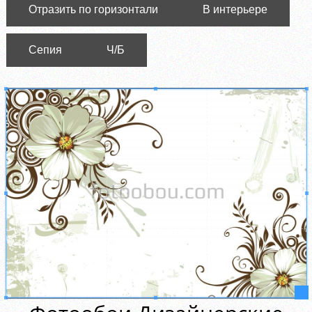
Отразить по горизонтали
В интерьере
Сепия
Ч/Б