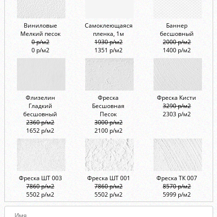
Виниловые
Самоклеющаяся
Баннер
Мелкий песок
пленка, 1м
бесшовный
0 р/м2
1930 р/м2
2000 р/м2
0 р/м2
1351 р/м2
1400 р/м2
Флизелин
Фреска
Фреска Кисти
Гладкий
Бесшовная
3290 р/м2
бесшовный
Песок
2303 р/м2
2360 р/м2
3000 р/м2
1652 р/м2
2100 р/м2
Фреска ШТ 003
Фреска ШТ 001
Фреска ТК 007
7860 р/м2
7860 р/м2
8570 р/м2
5502 р/м2
5502 р/м2
5999 р/м2