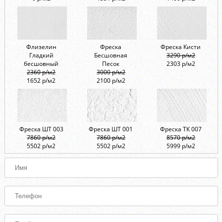
Флизелин
Фреска
Фреска Кисти
Гладкий
Бесшовная
3290 р/м2
бесшовный
Песок
2303 р/м2
2360 р/м2
3000 р/м2
1652 р/м2
2100 р/м2
Фреска ШТ 003
Фреска ШТ 001
Фреска ТК 007
7860 р/м2
7860 р/м2
8570 р/м2
5502 р/м2
5502 р/м2
5999 р/м2