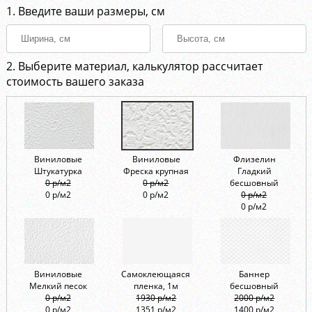
1. Введите ваши размеры, см
2. Выберите материал, калькулятор рассчитает
стоимость вашего заказа
Виниловые
Виниловые
Флизелин
Штукатурка
Фреска крупная
Гладкий
0 р/м2
0 р/м2
бесшовный
0 р/м2
0 р/м2
0 р/м2
0 р/м2
Виниловые
Самоклеющаяся
Баннер
Мелкий песок
пленка, 1м
бесшовный
0 р/м2
1930 р/м2
2000 р/м2
0 р/м2
1351 р/м2
1400 р/м2