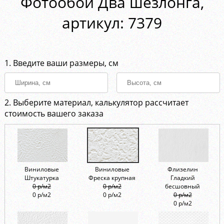
Фотообои Два шезлонга,
aртикул: 7379
1. Введите ваши размеры, см
2. Выберите материал, калькулятор рассчитает
стоимость вашего заказа
Виниловые
Виниловые
Флизелин
Штукатурка
Фреска крупная
Гладкий
0 р/м2
0 р/м2
бесшовный
0 р/м2
0 р/м2
0 р/м2
0 р/м2