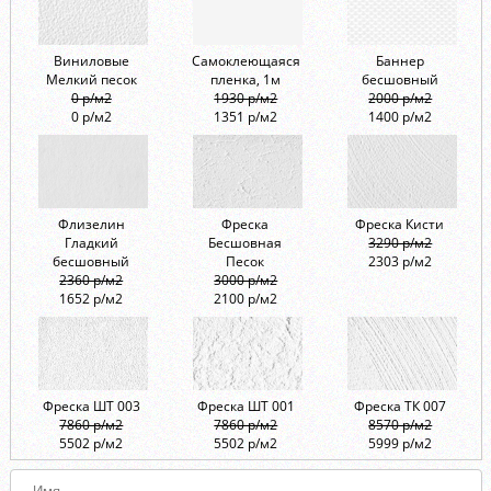
Виниловые
Самоклеющаяся
Баннер
Мелкий песок
пленка, 1м
бесшовный
0 р/м2
1930 р/м2
2000 р/м2
0 р/м2
1351 р/м2
1400 р/м2
Флизелин
Фреска
Фреска Кисти
Гладкий
Бесшовная
3290 р/м2
бесшовный
Песок
2303 р/м2
2360 р/м2
3000 р/м2
1652 р/м2
2100 р/м2
Фреска ШТ 003
Фреска ШТ 001
Фреска ТК 007
7860 р/м2
7860 р/м2
8570 р/м2
5502 р/м2
5502 р/м2
5999 р/м2