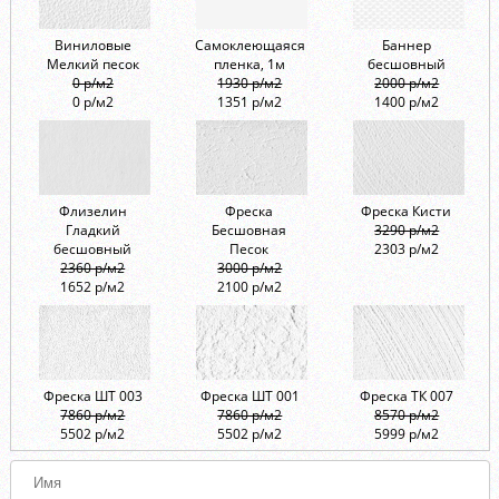
Виниловые
Самоклеющаяся
Баннер
Мелкий песок
пленка, 1м
бесшовный
0 р/м2
1930 р/м2
2000 р/м2
0 р/м2
1351 р/м2
1400 р/м2
Флизелин
Фреска
Фреска Кисти
Гладкий
Бесшовная
3290 р/м2
бесшовный
Песок
2303 р/м2
2360 р/м2
3000 р/м2
1652 р/м2
2100 р/м2
Фреска ШТ 003
Фреска ШТ 001
Фреска ТК 007
7860 р/м2
7860 р/м2
8570 р/м2
5502 р/м2
5502 р/м2
5999 р/м2