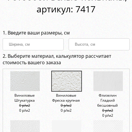
aртикул: 7417
1. Введите ваши размеры, см
2. Выберите материал, калькулятор рассчитает
стоимость вашего заказа
Виниловые
Виниловые
Флизелин
Штукатурка
Фреска крупная
Гладкий
0 р/м2
0 р/м2
бесшовный
0 р/м2
0 р/м2
0 р/м2
0 р/м2