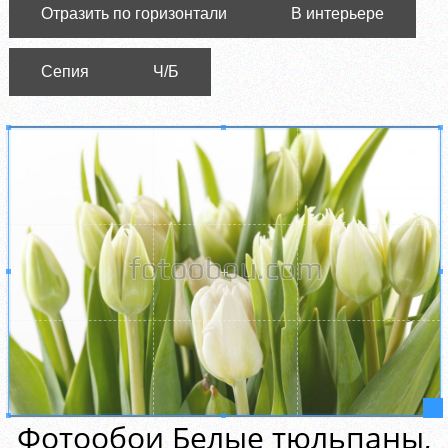
Отразить по горизонтали
В интерьере
Сепия
Ч/Б
Фотообои Белые тюльпаны,