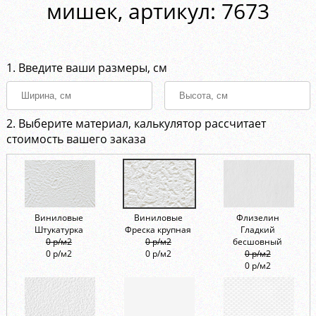
мишек, aртикул: 7673
1. Введите ваши размеры, см
2. Выберите материал, калькулятор рассчитает
стоимость вашего заказа
Виниловые
Виниловые
Флизелин
Штукатурка
Фреска крупная
Гладкий
0 р/м2
0 р/м2
бесшовный
0 р/м2
0 р/м2
0 р/м2
0 р/м2