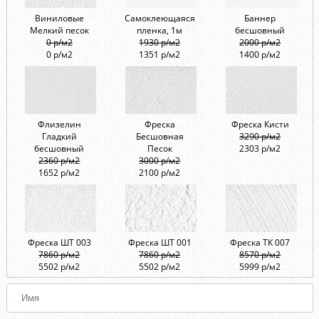
Виниловые
Самоклеющаяся
Баннер
Мелкий песок
пленка, 1м
бесшовный
0 р/м2
1930 р/м2
2000 р/м2
0 р/м2
1351 р/м2
1400 р/м2
Флизелин
Фреска
Фреска Кисти
Гладкий
Бесшовная
3290 р/м2
бесшовный
Песок
2303 р/м2
2360 р/м2
3000 р/м2
1652 р/м2
2100 р/м2
Фреска ШТ 003
Фреска ШТ 001
Фреска ТК 007
7860 р/м2
7860 р/м2
8570 р/м2
5502 р/м2
5502 р/м2
5999 р/м2