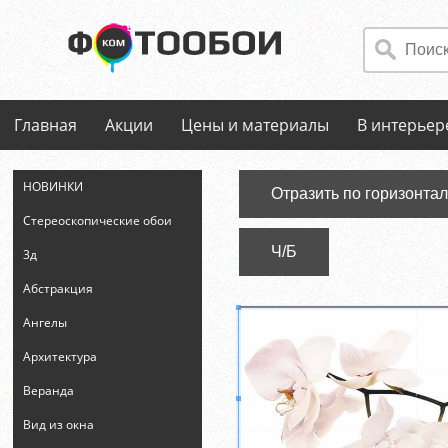
Главная
Акции
Цены и материалы
В интерьер
НОВИНКИ
Отразить по горизонта
Стереоскопические обои
Ч/Б
3д
Абстракция
Ангелы
Архитектура
Веранда
Вид из окна