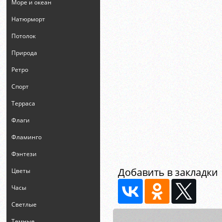
Море и океан
Натюрморт
Потолок
Природа
Ретро
Спорт
Терраса
Флаги
Фламинго
Фэнтези
Добавить в закладки
Цветы
Часы
Светлые
Темные