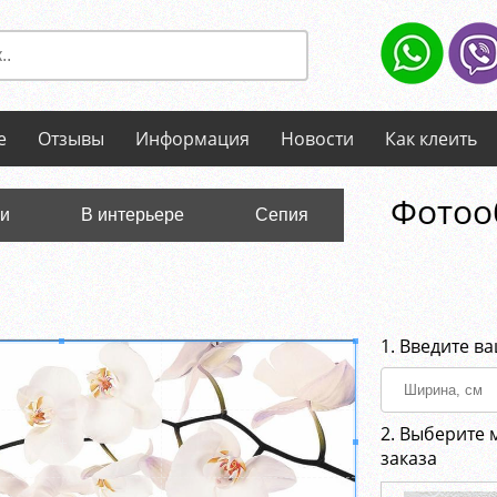
е
Отзывы
Информация
Новости
Как клеить
Фотооб
ли
В интерьере
Сепия
1. Введите в
2. Выберите 
заказа