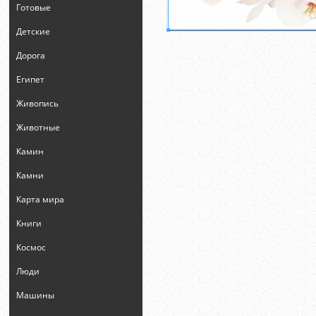
Готовые
Детские
Дорога
Египет
Живопись
Животные
Камин
Камни
Карта мира
Книги
Космос
Люди
Машины