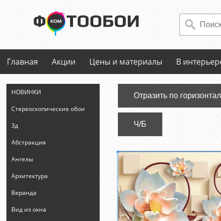
Главная
Акции
Цены и материалы
В интерьер
НОВИНКИ
Отразить по горизонта
Стереоскопические обои
Ч/Б
3д
Абстракция
Ангелы
Архитектура
Веранда
Вид из окна