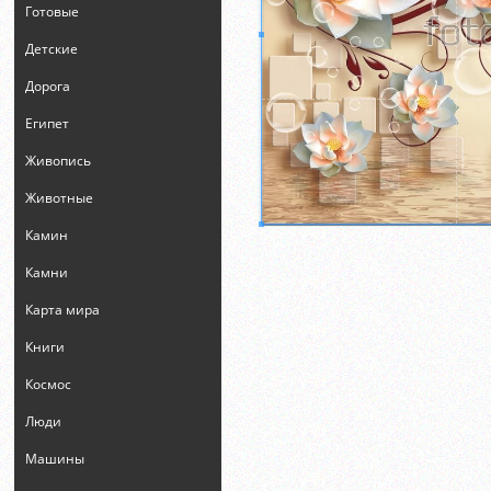
Готовые
Детские
Дорога
Египет
Живопись
Животные
Камин
Камни
Карта мира
Книги
Космос
Люди
Машины