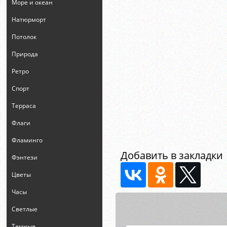
Море и океан
Натюрморт
Потолок
Природа
Ретро
Спорт
Терраса
Флаги
Фламинго
Добавить в закладки
Фэнтези
Цветы
Часы
Светлые
Темные