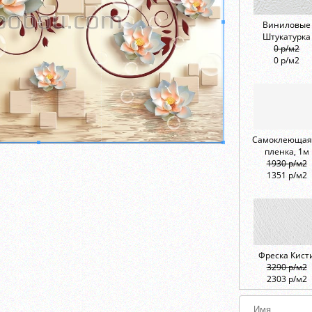
Виниловые
Штукатурка
0 р/м2
0 р/м2
Самоклеющая
пленка, 1м
1930 р/м2
1351 р/м2
Фреска Кист
3290 р/м2
2303 р/м2