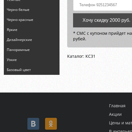
Черно белые
Черно красные
Хочу скидку 2000 руб.
Яркие
* СМС с купоном прийдет на
рубей.
Дизайнерские
Панорамные
Каталог: КС31
Узкие
Базовый цвет
Главная
Акции
Цены и ма
В интерье