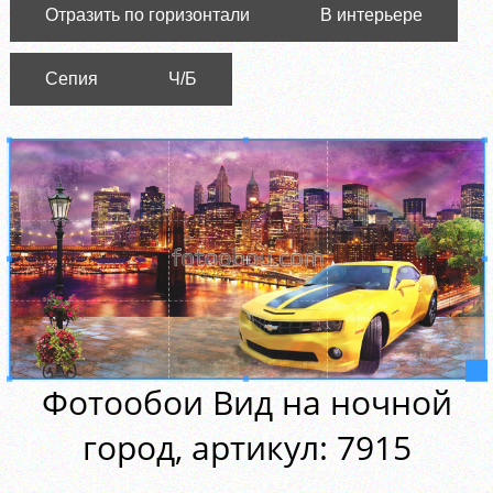
Отразить по горизонтали
В интерьере
Сепия
Ч/Б
Фотообои Вид на ночной
город, aртикул: 7915