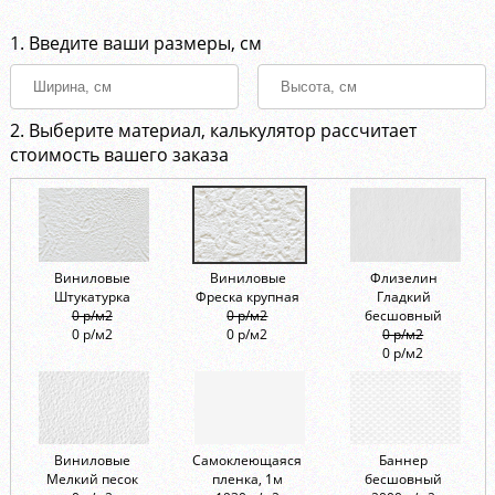
1. Введите ваши размеры, см
2. Выберите материал, калькулятор рассчитает
стоимость вашего заказа
Виниловые
Виниловые
Флизелин
Штукатурка
Фреска крупная
Гладкий
0 р/м2
0 р/м2
бесшовный
0 р/м2
0 р/м2
0 р/м2
0 р/м2
Виниловые
Самоклеющаяся
Баннер
Мелкий песок
пленка, 1м
бесшовный