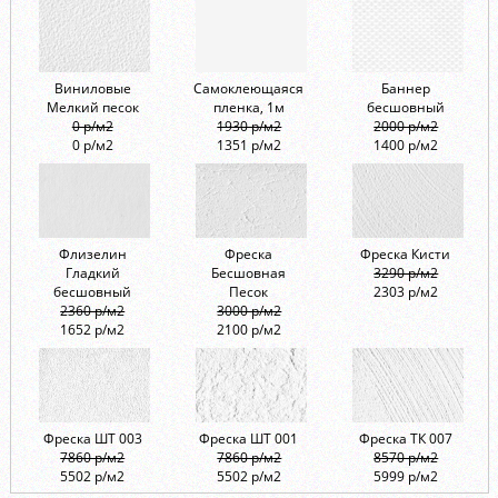
Виниловые
Самоклеющаяся
Баннер
Мелкий песок
пленка, 1м
бесшовный
0 р/м2
1930 р/м2
2000 р/м2
0 р/м2
1351 р/м2
1400 р/м2
Флизелин
Фреска
Фреска Кисти
Гладкий
Бесшовная
3290 р/м2
бесшовный
Песок
2303 р/м2
2360 р/м2
3000 р/м2
1652 р/м2
2100 р/м2
Фреска ШТ 003
Фреска ШТ 001
Фреска ТК 007
7860 р/м2
7860 р/м2
8570 р/м2
5502 р/м2
5502 р/м2
5999 р/м2