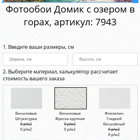
Фотообои Домик с озером в
горах, aртикул: 7943
1. Введите ваши размеры, см
2. Выберите материал, калькулятор рассчитает
стоимость вашего заказа
Виниловые
Виниловые
Флизелин
Штукатурка
Фреска крупная
Гладкий
0 р/м2
0 р/м2
бесшовный
0 р/м2
0 р/м2
0 р/м2
0 р/м2