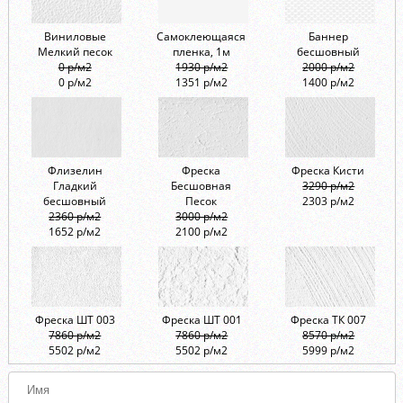
Виниловые
Самоклеющаяся
Баннер
Мелкий песок
пленка, 1м
бесшовный
0 р/м2
1930 р/м2
2000 р/м2
0 р/м2
1351 р/м2
1400 р/м2
Флизелин
Фреска
Фреска Кисти
Гладкий
Бесшовная
3290 р/м2
бесшовный
Песок
2303 р/м2
2360 р/м2
3000 р/м2
1652 р/м2
2100 р/м2
Фреска ШТ 003
Фреска ШТ 001
Фреска ТК 007
7860 р/м2
7860 р/м2
8570 р/м2
5502 р/м2
5502 р/м2
5999 р/м2