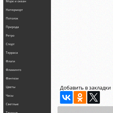
Море и океан
Натюрморт
Потолок
Природа
Ретро
Спорт
Терраса
Флаги
Фламинго
Фэнтези
Добавить в закладки
Цветы
Часы
Светлые
Темные