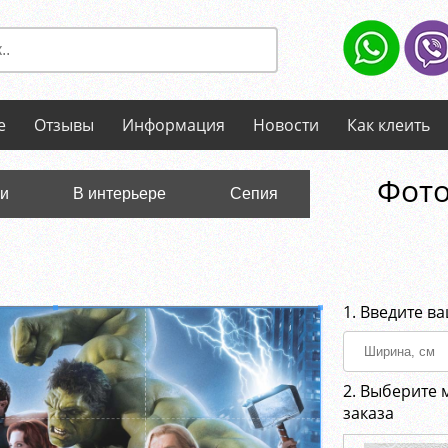
е
Отзывы
Информация
Новости
Как клеить
Фото
ли
В интерьере
Сепия
1. Введите в
2. Выберите 
заказа