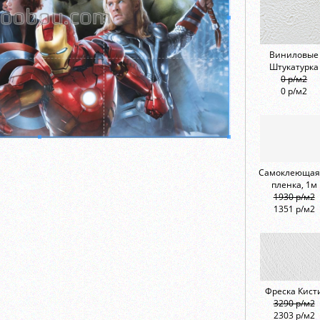
Виниловые
Штукатурка
0 р/м2
0 р/м2
Самоклеющая
пленка, 1м
1930 р/м2
1351 р/м2
Фреска Кист
3290 р/м2
2303 р/м2