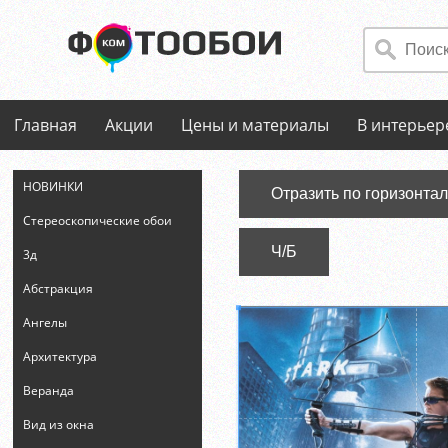
Главная
Акции
Цены и материалы
В интерьер
НОВИНКИ
Отразить по горизонта
Стереоскопические обои
Ч/Б
3д
Абстракция
Ангелы
Архитектура
Веранда
Вид из окна