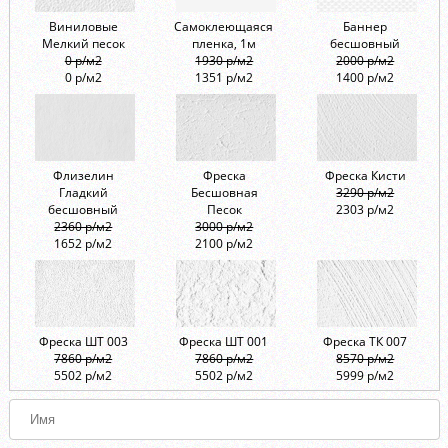
Виниловые
Самоклеющаяся
Баннер
Мелкий песок
пленка, 1м
бесшовный
0 р/м2
1930 р/м2
2000 р/м2
0 р/м2
1351 р/м2
1400 р/м2
Флизелин
Фреска
Фреска Кисти
Гладкий
Бесшовная
3290 р/м2
бесшовный
Песок
2303 р/м2
2360 р/м2
3000 р/м2
1652 р/м2
2100 р/м2
Фреска ШТ 003
Фреска ШТ 001
Фреска ТК 007
7860 р/м2
7860 р/м2
8570 р/м2
5502 р/м2
5502 р/м2
5999 р/м2