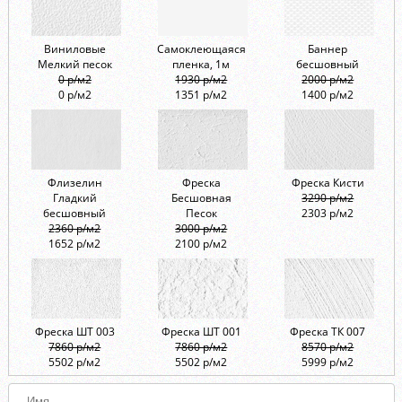
Виниловые
Самоклеющаяся
Баннер
Мелкий песок
пленка, 1м
бесшовный
0 р/м2
1930 р/м2
2000 р/м2
0 р/м2
1351 р/м2
1400 р/м2
Флизелин
Фреска
Фреска Кисти
Гладкий
Бесшовная
3290 р/м2
бесшовный
Песок
2303 р/м2
2360 р/м2
3000 р/м2
1652 р/м2
2100 р/м2
Фреска ШТ 003
Фреска ШТ 001
Фреска ТК 007
7860 р/м2
7860 р/м2
8570 р/м2
5502 р/м2
5502 р/м2
5999 р/м2