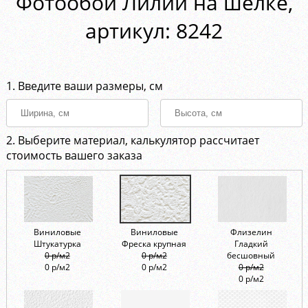
Фотообои Лилии на шелке,
aртикул: 8242
1. Введите ваши размеры, см
2. Выберите материал, калькулятор рассчитает
стоимость вашего заказа
Виниловые
Виниловые
Флизелин
Штукатурка
Фреска крупная
Гладкий
0 р/м2
0 р/м2
бесшовный
0 р/м2
0 р/м2
0 р/м2
0 р/м2