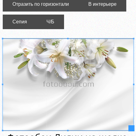
Отразить по горизонтали
В интерьере
Сепия
Ч/Б