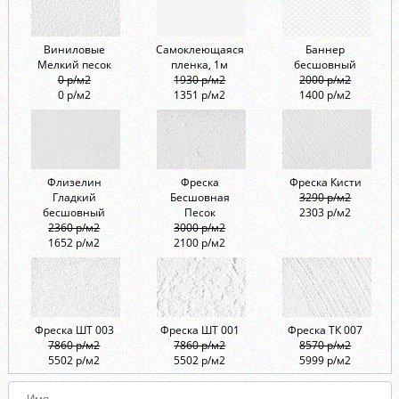
Виниловые
Самоклеющаяся
Баннер
Мелкий песок
пленка, 1м
бесшовный
0 р/м2
1930 р/м2
2000 р/м2
0 р/м2
1351 р/м2
1400 р/м2
Флизелин
Фреска
Фреска Кисти
Гладкий
Бесшовная
3290 р/м2
бесшовный
Песок
2303 р/м2
2360 р/м2
3000 р/м2
1652 р/м2
2100 р/м2
Фреска ШТ 003
Фреска ШТ 001
Фреска ТК 007
7860 р/м2
7860 р/м2
8570 р/м2
5502 р/м2
5502 р/м2
5999 р/м2