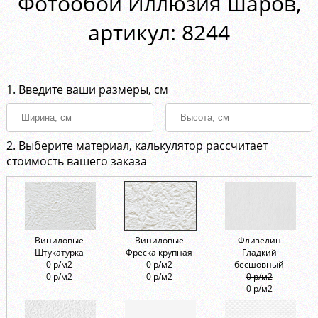
Фотообои Иллюзия шаров,
aртикул: 8244
1. Введите ваши размеры, см
2. Выберите материал, калькулятор рассчитает
стоимость вашего заказа
Виниловые
Виниловые
Флизелин
Штукатурка
Фреска крупная
Гладкий
0 р/м2
0 р/м2
бесшовный
0 р/м2
0 р/м2
0 р/м2
0 р/м2