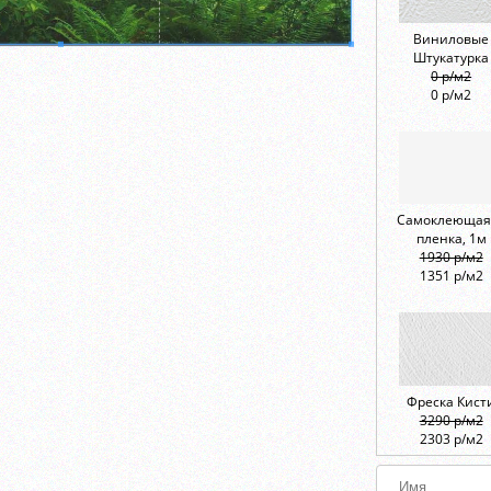
Виниловые
Штукатурка
0 р/м2
0 р/м2
Самоклеющая
пленка, 1м
1930 р/м2
1351 р/м2
Фреска Кист
3290 р/м2
2303 р/м2