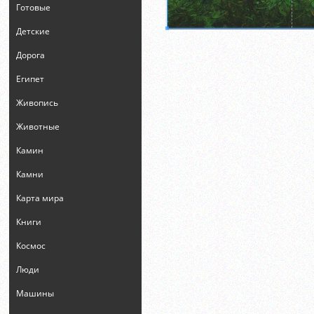
Готовые
Детские
Дорога
Египет
Живопись
Животные
Камин
Камни
Карта мира
Книги
Космос
Люди
Машины