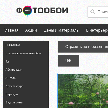
Главная
Акции
Цены и материалы
В интерьер
НОВИНКИ
Отразить по горизонта
Стереоскопические обои
Ч/Б
3д
Абстракция
Ангелы
Архитектура
Веранда
Вид из окна