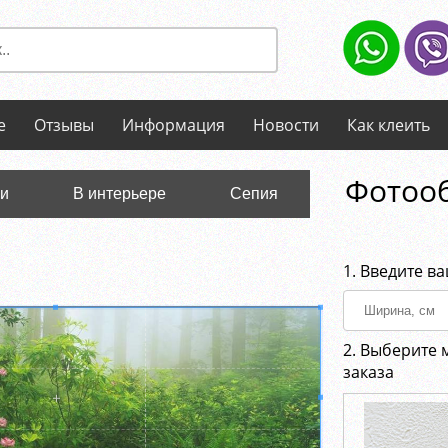
е
Отзывы
Информация
Новости
Как клеить
Фотооб
ли
В интерьере
Сепия
1. Введите в
2. Выберите 
заказа