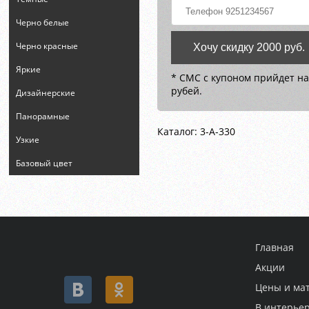
Черно белые
Черно красные
Хочу скидку 2000 руб.
Яркие
* СМС с купоном прийдет на
рубей.
Дизайнерские
Панорамные
Каталог: 3-A-330
Узкие
Базовый цвет
Главная
Акции
Цены и ма
В интерье