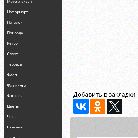
Море и океан
Натюрморт
Потолок
Природа
Ретро
Спорт
Терраса
Флаги
Фламинго
Добавить в закладки
Фэнтези
Цветы
Часы
Светлые
Темные