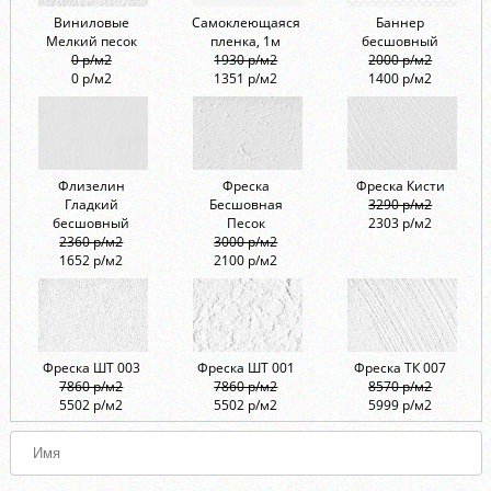
Виниловые
Самоклеющаяся
Баннер
Мелкий песок
пленка, 1м
бесшовный
0 р/м2
1930 р/м2
2000 р/м2
0 р/м2
1351 р/м2
1400 р/м2
Флизелин
Фреска
Фреска Кисти
Гладкий
Бесшовная
3290 р/м2
бесшовный
Песок
2303 р/м2
2360 р/м2
3000 р/м2
1652 р/м2
2100 р/м2
Фреска ШТ 003
Фреска ШТ 001
Фреска ТК 007
7860 р/м2
7860 р/м2
8570 р/м2
5502 р/м2
5502 р/м2
5999 р/м2