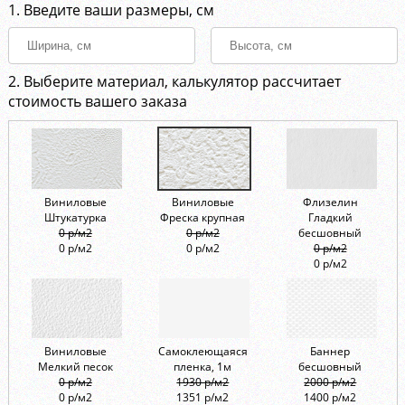
1. Введите ваши размеры, см
2. Выберите материал, калькулятор рассчитает
стоимость вашего заказа
Виниловые
Виниловые
Флизелин
Штукатурка
Фреска крупная
Гладкий
0 р/м2
0 р/м2
бесшовный
0 р/м2
0 р/м2
0 р/м2
0 р/м2
Виниловые
Самоклеющаяся
Баннер
Мелкий песок
пленка, 1м
бесшовный
0 р/м2
1930 р/м2
2000 р/м2
0 р/м2
1351 р/м2
1400 р/м2