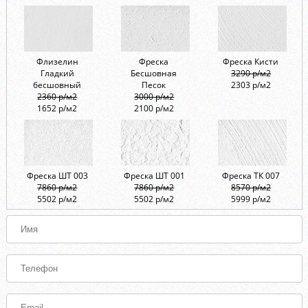
Флизелин
Фреска
Фреска Кисти
Гладкий
Бесшовная
3290 р/м2
бесшовный
Песок
2303 р/м2
2360 р/м2
3000 р/м2
1652 р/м2
2100 р/м2
Фреска ШТ 003
Фреска ШТ 001
Фреска ТК 007
7860 р/м2
7860 р/м2
8570 р/м2
5502 р/м2
5502 р/м2
5999 р/м2