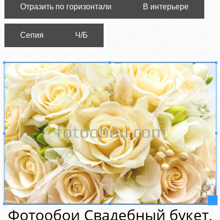
Отразить по горизонтали
В интерьере
Сепия
Ч/Б
Фотообои Свадебный букет,