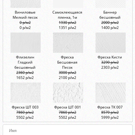
Виниловые
Самоклеющаяся
Баннер
Мелкий песок
пленка, 1м
бесшовный
0 р/м2
1930 р/м2
2000 р/м2
0 р/м2
1351 р/м2
1400 р/м2
Флизелин
Фреска
Фреска Кисти
Гладкий
Бесшовная
3290 р/м2
бесшовный
Песок
2303 р/м2
2360 р/м2
3000 р/м2
1652 р/м2
2100 р/м2
Фреска ШТ 003
Фреска ШТ 001
Фреска ТК 007
7860 р/м2
7860 р/м2
8570 р/м2
5502 р/м2
5502 р/м2
5999 р/м2