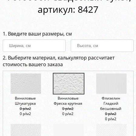
aртикул: 8427
1. Введите ваши размеры, см
2. Выберите материал, калькулятор рассчитает
стоимость вашего заказа
Виниловые
Виниловые
Флизелин
Штукатурка
Фреска крупная
Гладкий
0 р/м2
0 р/м2
бесшовный
0 р/м2
0 р/м2
0 р/м2
0 р/м2