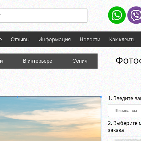
е
Отзывы
Информация
Новости
Как клеить
Фотоо
ли
В интерьере
Сепия
1. Введите в
2. Выберите 
заказа