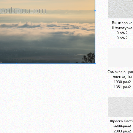
Виниловые
Штукатурка
0 р/м2
0 р/м2
Самоклеющая
пленка, 1м
1930 р/м2
1351 р/м2
Фреска Кист
3290 р/м2
2303 р/м2