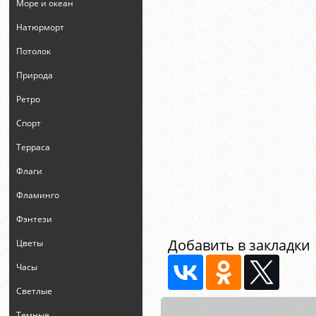
Море и океан
Натюрморт
Потолок
Природа
Ретро
Спорт
Терраса
Флаги
Фламинго
Фэнтези
Добавить в закладки
Цветы
Часы
Светлые
Темные