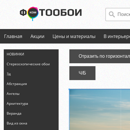
Главная
Акции
Цены и материалы
В интерьер
НОВИНКИ
Отразить по горизонта
Стереоскопические обои
Ч/Б
3д
Абстракция
Ангелы
Архитектура
Веранда
Вид из окна