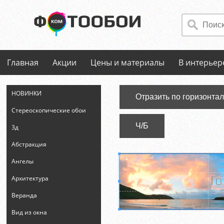
Главная
Акции
Цены и материалы
В интерьер
НОВИНКИ
Отразить по горизонта
Стереоскопические обои
Ч/Б
3д
Абстракция
Ангелы
Архитектура
Веранда
Вид из окна