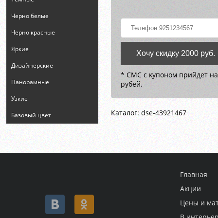
Черно белые
Черно красные
Яркие
Хочу скидку 2000 руб.
Дизайнерские
* СМС с купоном прийдет на
Панорамные
рубей.
Узкие
Каталог: dse-43921467
Базовый цвет
Главная
Акции
Цены и ма
В интерье