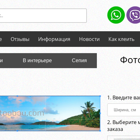
е
Отзывы
Информация
Новости
Как клеить
Фото
ли
В интерьере
Сепия
1. Введите в
2. Выберите 
заказа