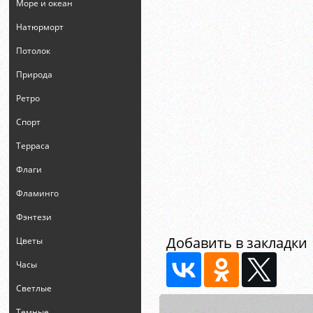
Море и океан
Натюрморт
Потолок
Природа
Ретро
Спорт
Терраса
Флаги
Фламинго
Фэнтези
Добавить в закладки
Цветы
Часы
Светлые
Темные