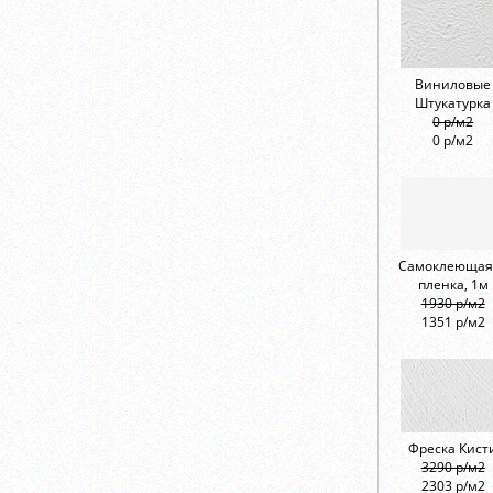
Виниловые
Штукатурка
0 р/м2
0 р/м2
Самоклеющая
пленка, 1м
1930 р/м2
1351 р/м2
Фреска Кист
3290 р/м2
2303 р/м2