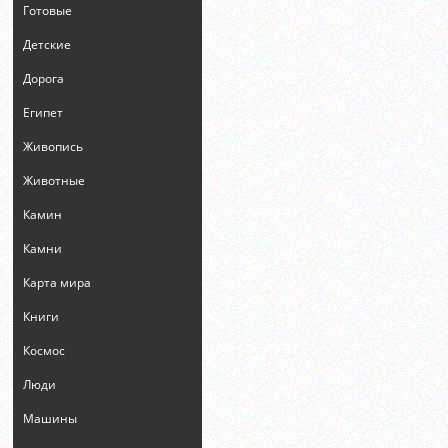
Готовые
Детские
Дорога
Египет
Живопись
Животные
Камин
Камни
Карта мира
Книги
Космос
Люди
Машины