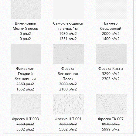
Виниловые
Самоклеющаяся
Баннер
Мелкий песок
пленка, 1м
бесшовный
0 р/м2
1930 р/м2
2000 р/м2
0 р/м2
1351 р/м2
1400 р/м2
Флизелин
Фреска
Фреска Кисти
Гладкий
Бесшовная
3290 р/м2
бесшовный
Песок
2303 р/м2
2360 р/м2
3000 р/м2
1652 р/м2
2100 р/м2
Фреска ШТ 003
Фреска ШТ 001
Фреска ТК 007
7860 р/м2
7860 р/м2
8570 р/м2
5502 р/м2
5502 р/м2
5999 р/м2