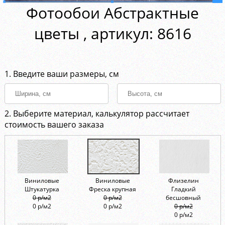
Фотообои Абстрактные
цветы , aртикул: 8616
1. Введите ваши размеры, см
2. Выберите материал, калькулятор рассчитает
стоимость вашего заказа
Виниловые
Виниловые
Флизелин
Штукатурка
Фреска крупная
Гладкий
0 р/м2
0 р/м2
бесшовный
0 р/м2
0 р/м2
0 р/м2
0 р/м2