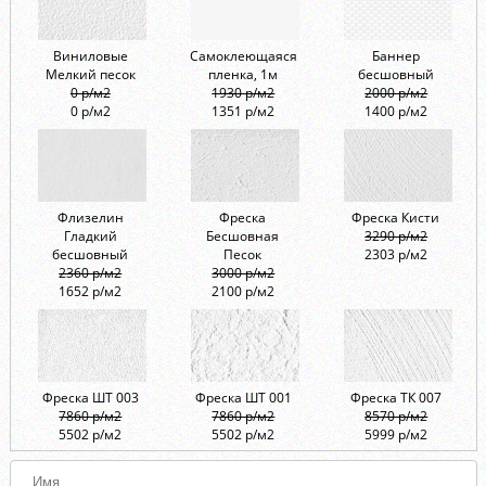
Виниловые
Самоклеющаяся
Баннер
Мелкий песок
пленка, 1м
бесшовный
0 р/м2
1930 р/м2
2000 р/м2
0 р/м2
1351 р/м2
1400 р/м2
Флизелин
Фреска
Фреска Кисти
Гладкий
Бесшовная
3290 р/м2
бесшовный
Песок
2303 р/м2
2360 р/м2
3000 р/м2
1652 р/м2
2100 р/м2
Фреска ШТ 003
Фреска ШТ 001
Фреска ТК 007
7860 р/м2
7860 р/м2
8570 р/м2
5502 р/м2
5502 р/м2
5999 р/м2