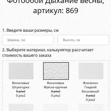
Фотообои Дыхание весны,
aртикул: 869
1. Введите ваши размеры, см
2. Выберите материал, калькулятор рассчитает
стоимость вашего заказа
Виниловые
Виниловые
Флизелин
Штукатурка
Фреска крупная
Гладкий
0 р/м2
0 р/м2
бесшовный
0 р/м2
0 р/м2
0 р/м2
0 р/м2