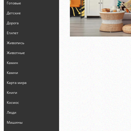
Готовые
Детские
Дорога
Египет
Живопись
Животные
Камин
Камни
Карта мира
Книги
Космос
Люди
Машины