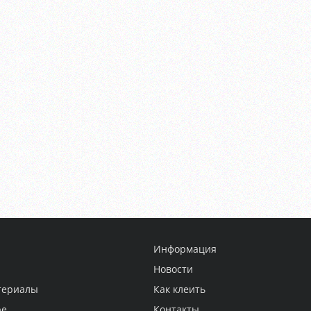
Информация
Новости
териалы
Как клеить
ре
Контакты