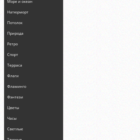
Море и океан
Натюрморт
Потолок
Природа
Ретро
Спорт
Терраса
Флаги
Фламинго
Фэнтези
Цветы
Часы
Светлые
Темные