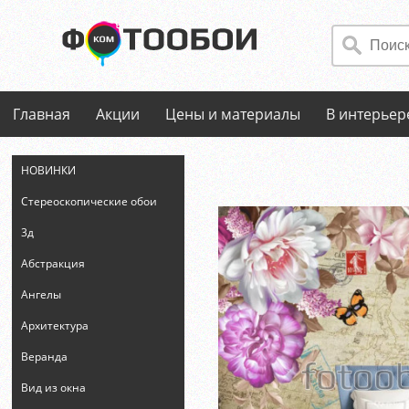
Главная
Акции
Цены и материалы
В интерьер
НОВИНКИ
Стереоскопические обои
3д
Абстракция
Ангелы
Архитектура
Веранда
Вид из окна