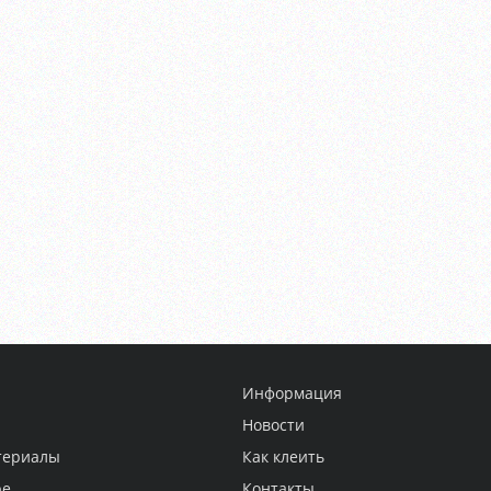
Информация
Новости
териалы
Как клеить
ре
Контакты