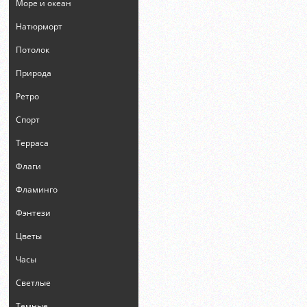
Море и океан
Натюрморт
Потолок
Природа
Ретро
Спорт
Терраса
Флаги
Фламинго
Фэнтези
Цветы
Часы
Светлые
Темные