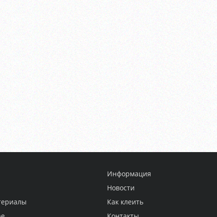
Информация
Новости
териалы
Как клеить
ре
Контакты