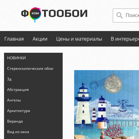
Главная
Акции
Цены и материалы
В интерьер
НОВИНКИ
Стереоскопические обои
3д
Абстракция
Ангелы
Архитектура
Веранда
Вид из окна