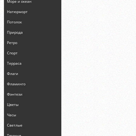
Море и океан
Натюрморт
Потолок
Природа
Ретро
Спорт
Терраса
Флаги
Фламинго
Фэнтези
Цветы
Часы
Светлые
Темные