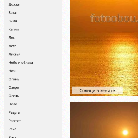
Дождь
Закат
Зима
Капли
Лес
Лето
Листья
Небо и облака
Ночь
Огонь
Озеро
Солнце в зените
Осень
Поле
Радуга
Рассвет
Река
Роса