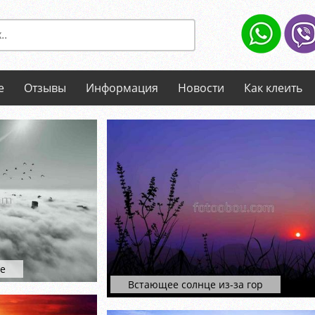
е
Отзывы
Информация
Новости
Как клеить
не
Встающее солнце из-за гор