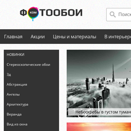
Главная
Акции
Цены и материалы
В интерьер
НОВИНКИ
Стереоскопические обои
3д
Абстракция
Ангелы
Архитектура
Небоскребы в густом тума
Веранда
Вид из окна