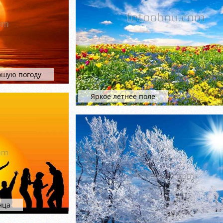
ошую погоду
Яркое летнее поле
нца