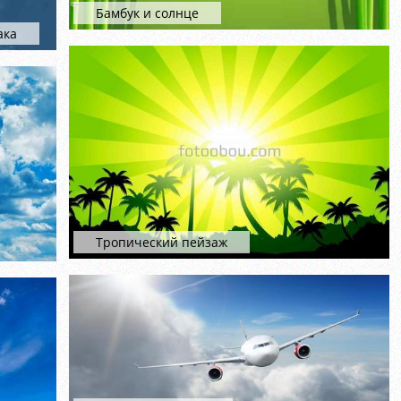
Бамбук и солнце
ака
Тропический пейзаж