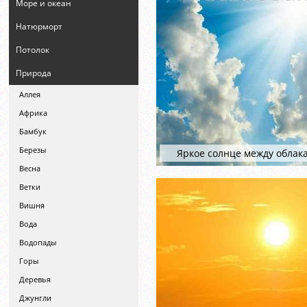
Море и океан
Натюрморт
Потолок
Природа
Аллея
Африка
Бамбук
Березы
Яркое солнце между облак
Весна
Ветки
Вишня
Вода
Водопады
Горы
Деревья
Джунгли