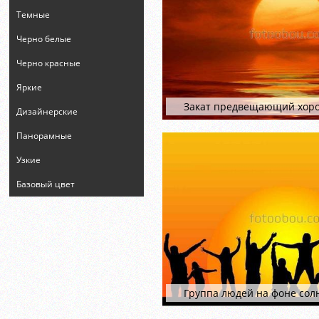
Темные
Черно белые
Черно красные
Яркие
Закат предвещающий хор
Дизайнерские
Панорамные
Узкие
Базовый цвет
Группа людей на фоне сол