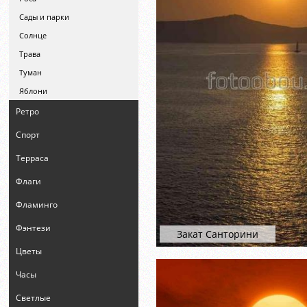
Сады и парки
Солнце
Трава
Туман
Яблони
Ретро
Спорт
Терраса
Флаги
Фламинго
Фэнтези
Закат Санторини
Цветы
Часы
Светлые