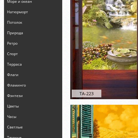
Море и океан
Натюрморт
Потолок
Природа
Ретро
Спорт
Терраса
Флаги
Фламинго
ТА-223
Фэнтези
Цветы
Часы
Светлые
Темные