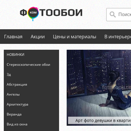
Главная
Акции
Цены и материалы
В интерьер
НОВИНКИ
Стереоскопические обои
3д
Абстракция
Ангелы
Архитектура
Веранда
Арт фото девушки в кварт
Вид из окна