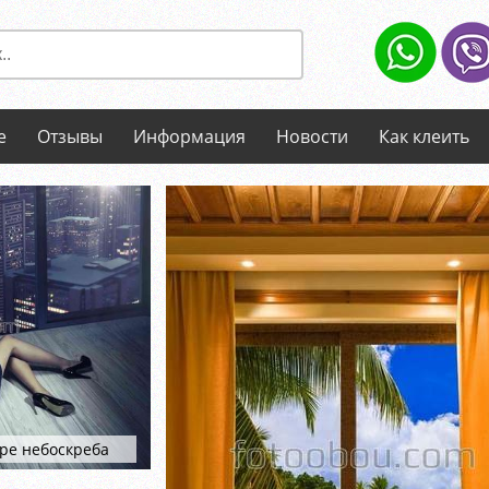
е
Отзывы
Информация
Новости
Как клеить
ире небоскреба