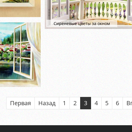
Сиреневые цветы за окном
Первая
Назад
1
2
3
4
5
6
В