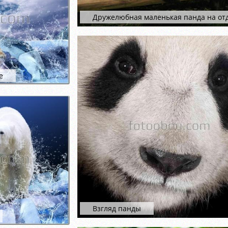
Дружелюбная маленькая панда на от
е
Взгляд панды