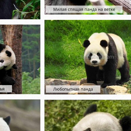
Милая спящая панда на ветке
мья
Любопытная панда