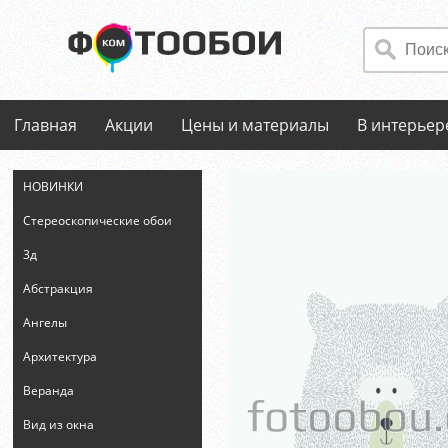
Главная
Акции
Цены и материалы
В интерьер
НОВИНКИ
Стереоскопические обои
3д
Абстракция
Ангелы
Архитектура
Веранда
Вид из окна