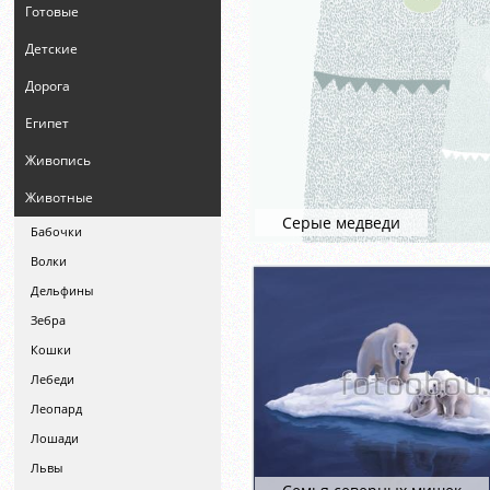
Готовые
Детские
Дорога
Египет
Живопись
Животные
Серые медведи
Бабочки
Волки
Дельфины
Зебра
Кошки
Лебеди
Леопард
Лошади
Львы