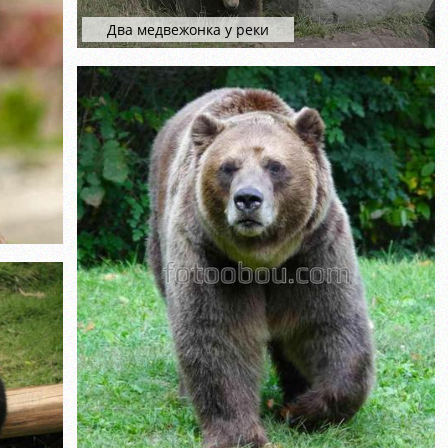
Два медвежонка у реки