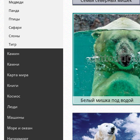
Семья северных мишек
Медведи
Панда
Птицы
Сафари
Слоны
Тигр
Камин
Камни
Карта мира
Книги
Космос
Белый мишка под водой
Люди
Машины
Море и океан
Натюрморт