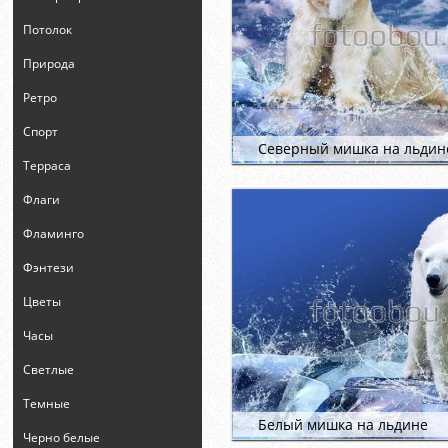
Потолок
Природа
Ретро
Спорт
Северный мишка на льдин
Терраса
Флаги
Фламинго
Фэнтези
Цветы
Часы
Светлые
Темные
Белый мишка на льдине
Черно белые